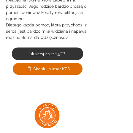
niezbędna rutyna, która zapewni mu 
przyszłość. Jego rodzice bardzo proszą o 
pomoc, ponieważ koszty rehabilitacji są 
ogromne.
Dlatego każda pomoc, która przychodzi z 
serca, jest bardzo mile widziana i napawa 
rodzinę Bernarda wdzięcznością.
Jak wesprzeć 1,5%?
Skopiuj numer KPS