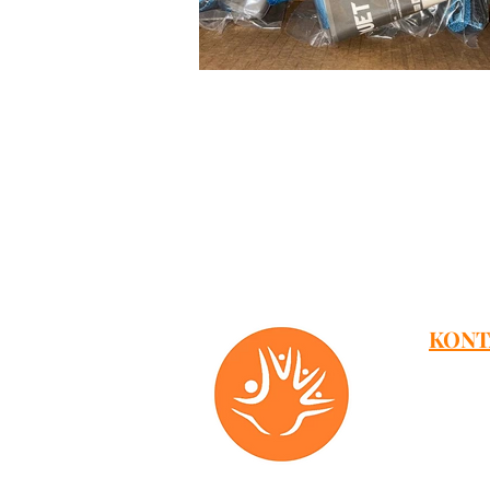
KONT
Adresy:
Dmowski
Aleja G
Klonowa 