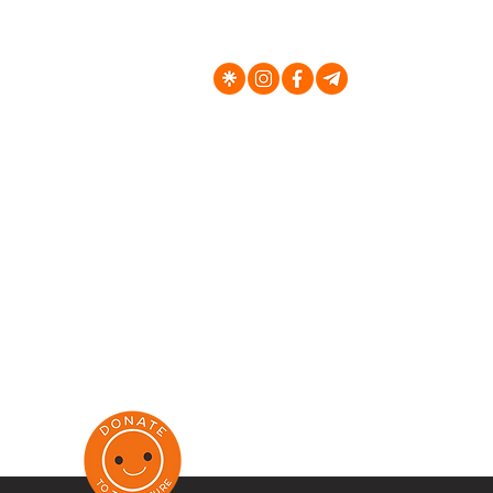
Elewator
Aleja W
al. 29 L
Dworcow
Ul. Kras
Unii Lub
Cechowa
Al Wolno
E-Mail -
Nr. Tel.
+
+48 793
KRS - 0