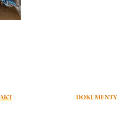
AKT
DOKUMENTY
Wyciąg z KRS
ego 85/13, Poznań 60-204
Wyciąg ze strony MSWiA
runwaldzka 71/73, Gdańsk 80-236
1 lok 7, Gdansk, 80-264