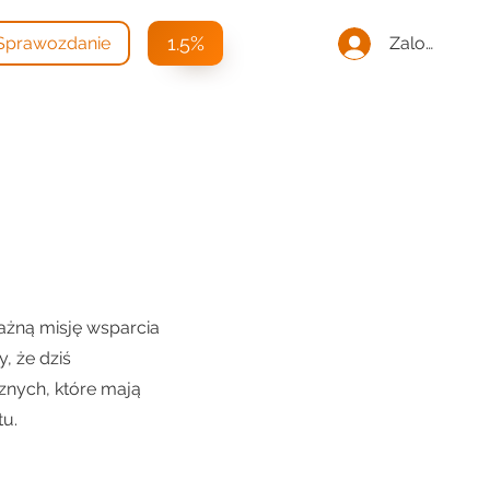
1.5%
Zaloguj się
Sprawozdanie
ażną misję wsparcia
, że dziś
znych, które mają
u.