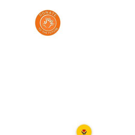
Adresy:
Dmowskiego 85/13, Poznań 60-204
Aleja Grunwaldzka 71/73, Gdańsk 80-236
Klonowa 1 lok 7, Gdansk, 80-264
Elewatorska 9, Białystok 15-620
Aleja Wolności 15, Częstochowa 42-202
al. 29 Listopada 130/524, Kraków 31-406
Dworcowa 2, Szczecin 70-200
Ul. Krasińskiego 119, Toruń 87-100
Unii Lubelskiej 12a, Bydgoszcz 85-059
Cechowa 23/, Bielsko-Biała 43-300