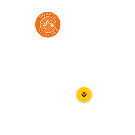
Adresy:
Dmowskiego 85/13, Poznań 60-204
Aleja Grunwaldzka 71/73, Gdańsk 80-236
Klonowa 1 lok 7, Gdansk, 80-264
Elewatorska 9, Białystok 15-620
Aleja Wolności 15, Częstochowa 42-202
al. 29 Listopada 130/524, Kraków 31-406
Dworcowa 2, Szczecin 70-200
Ul. Krasińskiego 119, Toruń 87-100
Unii Lubelskiej 12a, Bydgoszcz 85-059