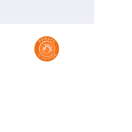
Adresy:
Dmowskiego 85/13, Poznań 60-204
Aleja Grunwaldzka 71/73, Gdańsk 80-236
Klonowa 1 lok 7, Gdansk, 80-264
Elewatorska 9, Białystok 15-620
Aleja Wolności 15, Częstochowa 42-202
al. 29 Listopada 130/524, Kraków 31-406