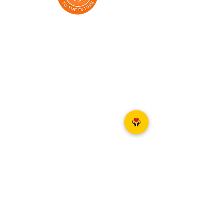
Addresses:
Dmowskiego 85/13, Poznań 60-204
Aleja Grunwaldzka 71/73, Gdańsk 80-236
Klonowa 1 lok 7, Gdansk, 80-264
Elewatorska 9, Białystok 15-620
Aleja Wolności 15, Częstochowa 42-202
al. 29 Listopada 130/524, Kraków 31-406
Dworcowa 2, Szczecin 70-200
Ul. Krasińskiego 119, Toruń 87-100
Unia Lubelska 12a, Bydgoszcz 85-059
Cechowa 23/, Bielsko-Biała 43-300
Al Wolności 9, Kielce 25-367