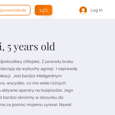
1.5%
Log In
Sprawozdanie
, 5 years old
 Nadpobudliwy chłopiec. Z powodu braku
darzają się wybuchy agresji . I naprawdę
acji . Jest bardzo inteligentnym
ora, wszystko, co ma wiele różnych
ia aktywne spacery na hulajnodze. Jego
est bardzo skromny w stosunku do
ięczna za pomoc mojemu synowi. Nawet