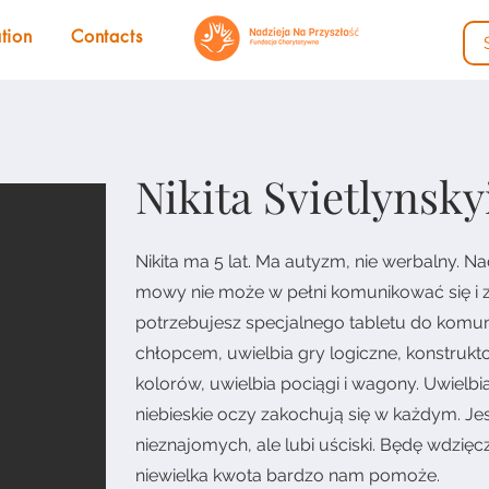
tion
Contacts
Nikita Svietlynskyi
Nikita ma 5 lat. Ma autyzm, nie werbalny.
mowy nie może w pełni komunikować się i z
potrzebujesz specjalnego tabletu do komunik
chłopcem, uwielbia gry logiczne, konstrukt
kolorów, uwielbia pociągi i wagony. Uwielb
niebieskie oczy zakochują się w każdym. J
nieznajomych, ale lubi uściski. Będę wdz
niewielka kwota bardzo nam pomoże.