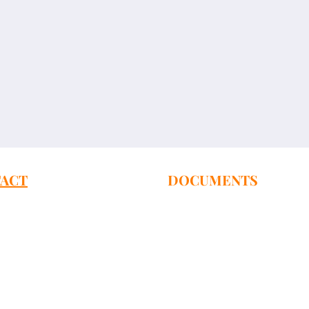
ACT
DOCUMENTS
Extract from the NCR
es:
ego 85/13, Poznań 60-204
Extract from the website
of the MIA
runwaldzka 71/73, Gdańsk 80-236
1 lok 7, Gdansk, 80-264
ska 9, Białystok 15-620
olności 15, Częstochowa 42-202