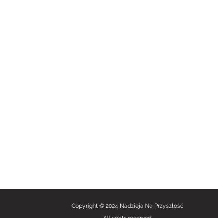
istopada 130/524, Kraków 31-406
a 2, Szczecin 70-200
ińskiego 119, Toruń 87-100
belska 12a, Bydgoszcz 85-059
 23/, Bielsko-Biała 43-300
ści 9, Kielce 25-367
nnp.fundacja@gmail.com
48 500 809 766
 562 080
 Court Register - 0000919536
Copyright
© 2024 Nadzieja Na Przyszłość