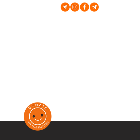
al. 29 L
Dworcow
Ul. Kras
Unia Lu
Cechowa
Al Wolno
E-Mail -
Nr. Tel.
+
+48 793
National