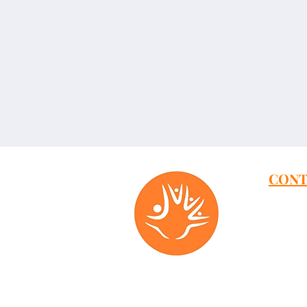
CONT
Address
Dmowski
Aleja G
Klonowa 
Elewator
Aleja W