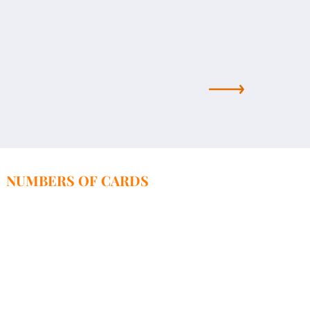
NUMBERS OF CARDS
52 1600 1462 1855 3365 3000 0001-PLN
95 1600 1462 1855 3365 3000 0003-EUR
68 1,600 1,462 1,855 3,365 3,000,0004-USD
SWIFT-PPABPLPKXXX