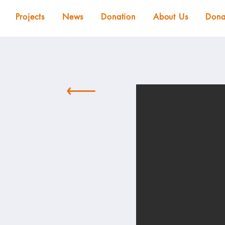
Projects
News
Donation
About Us
Dona